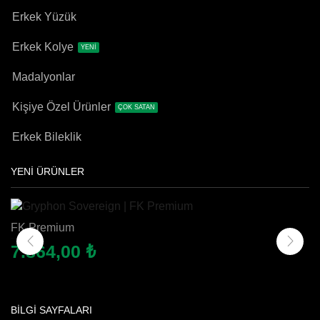
Erkek Yüzük
Erkek Kolye
YENİ
Madalyonlar
Kişiye Özel Ürünler
ÇOK SATAN
Erkek Bileklik
YENİ ÜRÜNLER
FK Premium
Gryphon Sovereign | FK Premium
7.864,00
₺
BILGI SAYFALARI