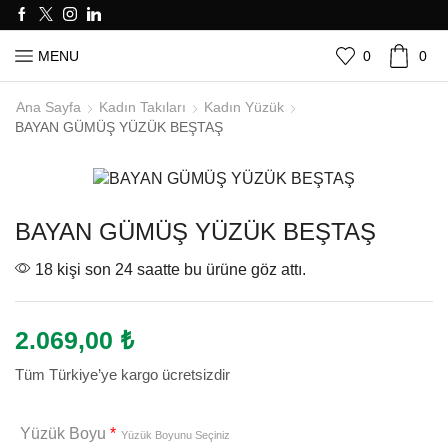
0
0
MENU
Ana Sayfa
Kadın Takıları
Kadın Yüzük
BAYAN GÜMÜŞ YÜZÜK BEŞTAŞ
BAYAN GÜMÜŞ YÜZÜK BEŞTAŞ
18 kişi son 24 saatte bu ürüne göz attı.
2.069,00
₺
Tüm Türkiye’ye kargo ücretsizdir
Yüzük Boyu
*
Yüzük Boyunu Seçiniz