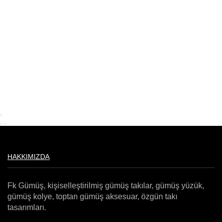
HAKKIMIZDA
Fk Gümüş, kişiselleştirilmiş gümüş takılar, gümüş yüzük,
gümüş kolye, toptan gümüş aksesuar, özgün takı
tasarımları.