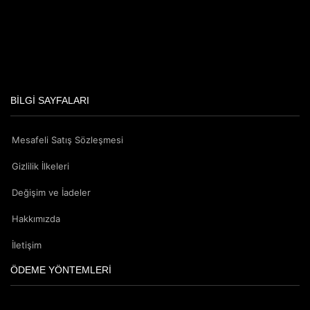
FK
Gryphon Sovereign | FK
7
BILGI SAYFALARI
Mesafeli Satış Sözleşmesi
Gizlilik İlkeleri
Değişim ve İadeler
Hakkımızda
İletişim
ÖDEME YÖNTEMLERI