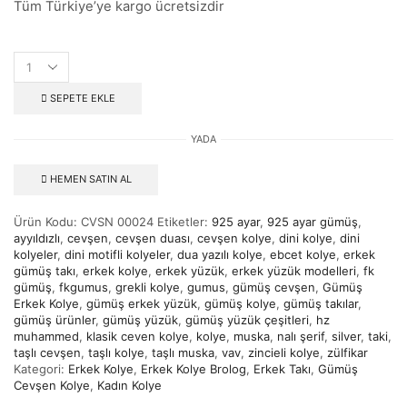
Tüm Türkiye’ye kargo ücretsizdir
SEPETE EKLE
YADA
HEMEN SATIN AL
Ürün Kodu:
CVSN 00024
Etiketler:
925 ayar
,
925 ayar gümüş
,
ayyıldızlı
,
cevşen
,
cevşen duası
,
cevşen kolye
,
dini kolye
,
dini
kolyeler
,
dini motifli kolyeler
,
dua yazılı kolye
,
ebcet kolye
,
erkek
gümüş takı
,
erkek kolye
,
erkek yüzük
,
erkek yüzük modelleri
,
fk
gümüş
,
fkgumus
,
grekli kolye
,
gumus
,
gümüş cevşen
,
Gümüş
Erkek Kolye
,
gümüş erkek yüzük
,
gümüş kolye
,
gümüş takılar
,
gümüş ürünler
,
gümüş yüzük
,
gümüş yüzük çeşitleri
,
hz
muhammed
,
klasik ceven kolye
,
kolye
,
muska
,
nalı şerif
,
silver
,
taki
,
taşlı cevşen
,
taşlı kolye
,
taşlı muska
,
vav
,
zincieli kolye
,
zülfikar
Kategori:
Erkek Kolye
,
Erkek Kolye Brolog
,
Erkek Takı
,
Gümüş
Cevşen Kolye
,
Kadın Kolye