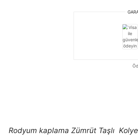
GAR
Öd
Rodyum kaplama Zümrüt Taşlı Koly