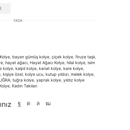
E
YADA
 Kolye
,
bayan gümüş kolye
,
çiçek kolye
,
firuze taşlı
,
ye
,
hayat ağacı
,
Hayat Ağacı Kolye
,
hilal kolye
,
isim
e kolye
,
kalpli kolye
,
kanat kolye
,
kare kolye
,
e
,
kişiye özel
,
kolye ucu
,
kutup yıldızı
,
melek kolye
,
UĞRA
,
tuğra kolye
,
yaprak kolye
,
yıldız kolye
Kolye
,
Kadın Takıları
ınız