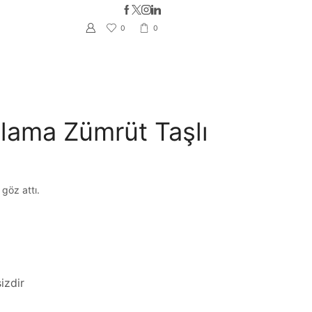
Whatsapp iletişim hattımız ile 7/
0
0
ama Zümrüt Taşlı
göz attı.
izdir