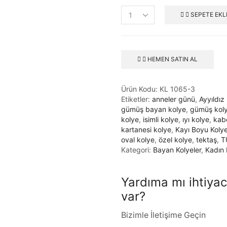
SEPETE EKL
HEMEN SATIN AL
Ürün Kodu:
KL 1065-3
Etiketler:
anneler günü
,
Ayyıldız
gümüş bayan kolye
,
gümüş kol
kolye
,
isimli kolye
,
ıyı kolye
,
kab
kartanesi kolye
,
Kayı Boyu Koly
oval kolye
,
özel kolye
,
tektaş
,
T
Kategori:
Bayan Kolyeler
,
Kadın 
Yardıma mı ihtiyac
var?
Bizimle İletişime Geçin