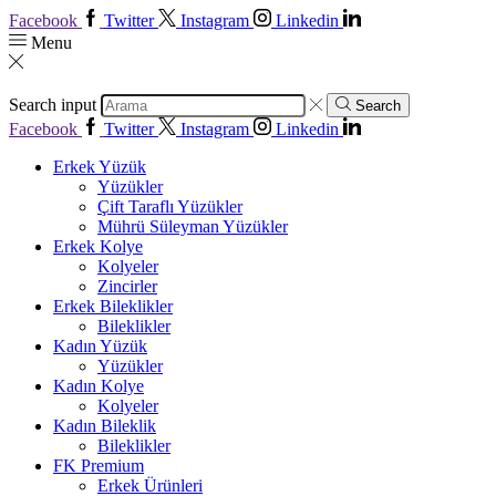
Facebook
Twitter
Instagram
Linkedin
Menu
Search input
Search
Facebook
Twitter
Instagram
Linkedin
Erkek Yüzük
Yüzükler
Çift Taraflı Yüzükler
Mührü Süleyman Yüzükler
Erkek Kolye
Kolyeler
Zincirler
Erkek Bileklikler
Bileklikler
Kadın Yüzük
Yüzükler
Kadın Kolye
Kolyeler
Kadın Bileklik
Bileklikler
FK Premium
Erkek Ürünleri