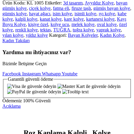
Ürün Kodu:
KL 1005
Etiketler:
3d tasarım
,
Ayyıldız Kolye
,
bayan
gümüş kolye
,
çiçek kolye
,
fatma eli
,
firuze taşlı
,
gümüş bayan kolye
,
gümüş kolye
,
hayat ağacı
,
isim kolye
,
isimli kolye
,
ıyı kolye
,
kabe
kolye
,
kalpli kolye
,
kanat kolye
,
kare kolye
,
kartanesi kolye
,
Kayı
Boyu Kolye
,
kişiye özel
,
kolye ucu
,
melek kolye
,
oval kolye
,
özel
kolye
,
renkli kolye
,
tektaş
,
TUĞRA
,
tuğra kolye
,
yaprak kolye
,
yılan kolye
,
yıldız kolye
Kategori:
Bayan Kolyeler
,
Kadın Kolye
,
Kadın Takıları
Yardıma mı ihtiyacınız var?
Bizimle İletişime Geçin
Facebook
Instagram
Whatsapp
Youtube
Garantili
güvenli
ödeme
Ödemeniz
100% Güvenli
Açıklama
Roz Kaplama Kalpli Kolye