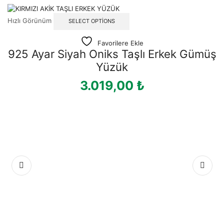
Hızlı Görünüm
SELECT OPTIONS
Favorilere Ekle
925 Ayar Siyah Oniks Taşlı Erkek Gümüş
Yüzük
3.019,00
₺
Hı