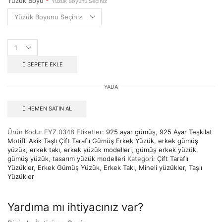
Yüzük Boyu
*
Yüzük Boyunu Seçiniz
SEPETE EKLE
YADA
HEMEN SATIN AL
Ürün Kodu:
EYZ 0348
Etiketler:
925 ayar gümüş
,
925 Ayar Teşkilat
Motifli Akik Taşlı Çift Taraflı Gümüş Erkek Yüzük
,
erkek gümüş
yüzük
,
erkek takı
,
erkek yüzük modelleri
,
gümüş erkek yüzük
,
gümüş yüzük
,
tasarım yüzük modelleri
Kategori:
Çift Taraflı
Yüzükler
,
Erkek Gümüş Yüzük
,
Erkek Takı
,
Mineli yüzükler
,
Taşlı
Yüzükler
Yardıma mı ihtiyacınız var?