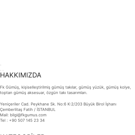
HAKKIMIZDA
Fk Gümüş, kişiselleştirilmiş gümüş takılar, gümüş yüzük, gümüş kolye,
toptan gümüş aksesuar, özgün takı tasarımları.
Yeniçeriler Cad. Peykhane Sk. No:6 K:2/203 Büyük Birol İşhanı
Çemberlitaş Fatih / İSTANBUL
Mail: bilgi@fkgumus.com
Tel : +90 507 145 23 34