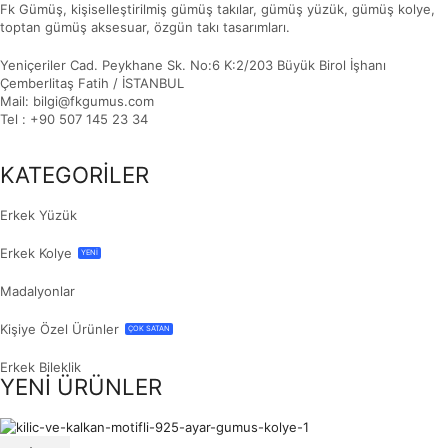
Fk Gümüş, kişiselleştirilmiş gümüş takılar, gümüş yüzük, gümüş kolye,
toptan gümüş aksesuar, özgün takı tasarımları.
Yeniçeriler Cad. Peykhane Sk. No:6 K:2/203 Büyük Birol İşhanı
Çemberlitaş Fatih / İSTANBUL
Mail: bilgi@fkgumus.com
Tel : +90 507 145 23 34
KATEGORİLER
Erkek Yüzük
Erkek Kolye
YENİ
Madalyonlar
Kişiye Özel Ürünler
ÇOK SATAN
Erkek Bileklik
YENİ ÜRÜNLER