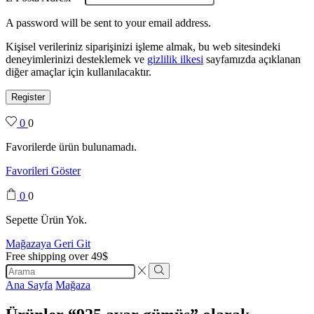
A password will be sent to your email address.
Kişisel verileriniz siparişinizi işleme almak, bu web sitesindeki
deneyimlerinizi desteklemek ve
gizlilik ilkesi
sayfamızda açıklanan
diğer amaçlar için kullanılacaktır.
Register
0
0
Favorilerde ürün bulunamadı.
Favorileri Göster
0
0
Sepette Ürün Yok.
Mağazaya Geri Git
Free shipping over 49$
Search
input
Search
Ana Sayfa
Mağaza