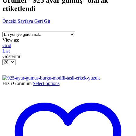
Ürünler “925 ayar gümüş” olarak
etiketlendi
Önceki Sayfaya Geri Git
View as:
Grid
List
Gösterim
Sayfa
Başı
Ürün
Sayısı
Hızlı Görünüm
Select options