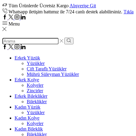
Tüm Ürünlerde Ücretsiz Kargo
Alışverişe Git
Whatsapp iletişim hattımız ile 7/24 canlı destek alabilirsiniz.
Tıkla
Facebook
Twitter
Instagram
Linkedin
Menu
Search
input
Search
Facebook
Twitter
Instagram
Linkedin
Erkek Yüzük
Yüzükler
Çift Taraflı Yüzükler
Mührü Süleyman Yüzükler
Erkek Kolye
Kolyeler
Zincirler
Erkek Bileklikler
Bileklikler
Kadın Yüzük
Yüzükler
Kadın Kolye
Kolyeler
Kadın Bileklik
Bileklikler