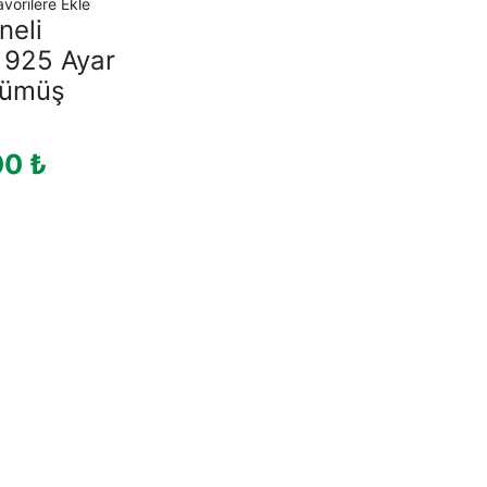
avorilere Ekle
neli
r 925 Ayar
Gümüş
00
₺