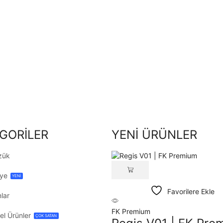
GORİLER
YENİ ÜRÜNLER
zük
lye
YENİ
Favorilere Ekle
lar
FK Premium
el Ürünler
ÇOK SATAN