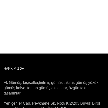
HAKKIMIZDA
Fk Gümüş, kişiselleştirilmiş gümüş takılar, gümüş yüzük,
gümüş kolye, toptan gümüş aksesuar, özgün takı
tasarımları.
Yeniçeriler Cad. Peykhane Sk. No:6 K:2/203 Büyük Birol