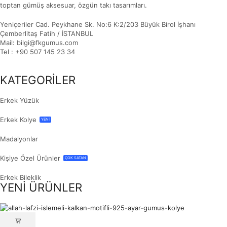
toptan gümüş aksesuar, özgün takı tasarımları.
Yeniçeriler Cad. Peykhane Sk. No:6 K:2/203 Büyük Birol İşhanı
Çemberlitaş Fatih / İSTANBUL
Mail: bilgi@fkgumus.com
Tel : +90 507 145 23 34
KATEGORİLER
Erkek Yüzük
Erkek Kolye
YENİ
Madalyonlar
Kişiye Özel Ürünler
ÇOK SATAN
Erkek Bileklik
YENİ ÜRÜNLER