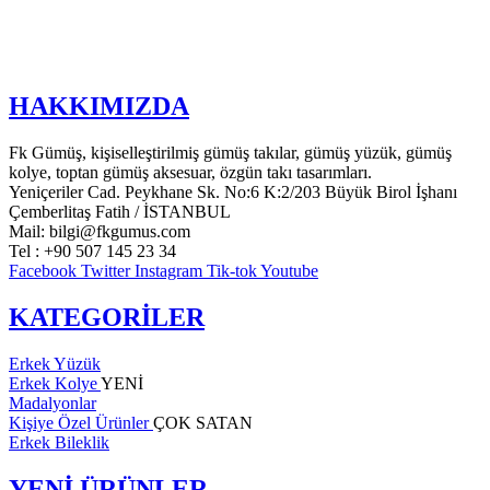
HAKKIMIZDA
Fk Gümüş, kişiselleştirilmiş gümüş takılar, gümüş yüzük, gümüş
kolye, toptan gümüş aksesuar, özgün takı tasarımları.
Yeniçeriler Cad. Peykhane Sk. No:6 K:2/203 Büyük Birol İşhanı
Çemberlitaş Fatih / İSTANBUL
Mail: bilgi@fkgumus.com
Tel : +90 507 145 23 34
Facebook
Twitter
Instagram
Tik-tok
Youtube
KATEGORİLER
Erkek Yüzük
Erkek Kolye
YENİ
Madalyonlar
Kişiye Özel Ürünler
ÇOK SATAN
Erkek Bileklik
YENİ ÜRÜNLER