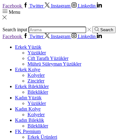
Facebook
Twitter
Instagram
Linkedin
Menu
Search input
Search
Facebook
Twitter
Instagram
Linkedin
Erkek Yüzük
Yüzükler
Çift Taraflı Yüzükler
Mührü Süleyman Yüzükler
Erkek Kolye
Kolyeler
Zincirler
Erkek Bileklikler
Bileklikler
Kadın Yüzük
Yüzükler
Kadın Kolye
Kolyeler
Kadın Bileklik
Bileklikler
FK Premium
Erkek Ürünleri