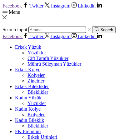
Facebook
Twitter
Instagram
Linkedin
Menu
Search input
Search
Facebook
Twitter
Instagram
Linkedin
Erkek Yüzük
Yüzükler
Çift Taraflı Yüzükler
Mührü Süleyman Yüzükler
Erkek Kolye
Kolyeler
Zincirler
Erkek Bileklikler
Bileklikler
Kadın Yüzük
Yüzükler
Kadın Kolye
Kolyeler
Kadın Bileklik
Bileklikler
FK Premium
Erkek Ürünleri