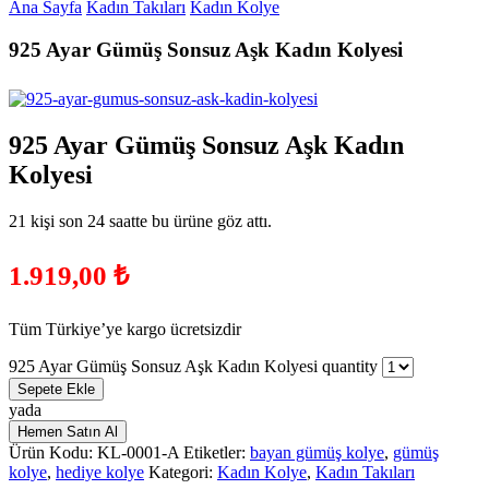
Ana Sayfa
Kadın Takıları
Kadın Kolye
925 Ayar Gümüş Sonsuz Aşk Kadın Kolyesi
925 Ayar Gümüş Sonsuz Aşk Kadın
Kolyesi
21 kişi son 24 saatte bu ürüne göz attı.
1.919,00
₺
Tüm Türkiye’ye kargo ücretsizdir
925 Ayar Gümüş Sonsuz Aşk Kadın Kolyesi quantity
Sepete Ekle
yada
Hemen Satın Al
Ürün Kodu:
KL-0001-A
Etiketler:
bayan gümüş kolye
,
gümüş
kolye
,
hediye kolye
Kategori:
Kadın Kolye
,
Kadın Takıları