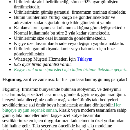
Ürünlerimiz aksi belirtilmediği sürece 925 ayar gümüşten
üretilmektedir.
Ürünlerimizin gümüş garantisi, firmamızın teminatı altındadır.
Bütün ürünlerimiz Yurtiçi kargo ile gönderilmektedir ve
adresinize kadar sigortalı bir şekilde gönderimi yapılır.
Kaplamaların aşınması kullanım sıklığına göre değişmektedir.
Normal kullanımda bu süre 2 yıla kadar sürmektedir.
Ürünlerimiz size özel kutusunda gönderilmektedir.
Kişiye özel tasarımlarda iade veya değişim yapılmamaktadır.
Ürünlerin garanti dışında tamir veya bakımları için bize
gönderebilirsiniz.
Whatsapp Müşteri Hizmetleri İçin
Tıklayın
925 ayar firma garantisi vardır.
Kişiye özel ürün siparişleri için lütfen bizimle iletişime geçiniz.
Fkgümüş
, zarif ve zamansız bir his için tasarlanmış gümüş parçalar!
Fkgümüş, firmamız bünyesinde bulunan atölyemiz, ve deneyimli
ustalarımızla, size özel tasarımlar, gündelik giyime uygun aradığınız
herşeyi bulabileceğiniz online mağazadır.Gümüş takı hediyeleri
sevdiklerinize sizi ömür boyu hatırlatacak anılara dönüşebilir.
Her
bütçeye uygun seçenek sunan
, klasik veya modern tasarımlara sahip
gümüş takı modellerinden kişiye özel kolye tasarımları
sevdiklerinize en içten duygularınızı ifade etmenin özel yollarından
biri haline gelir. Takı seçerken öncelikle hangi takı modeline