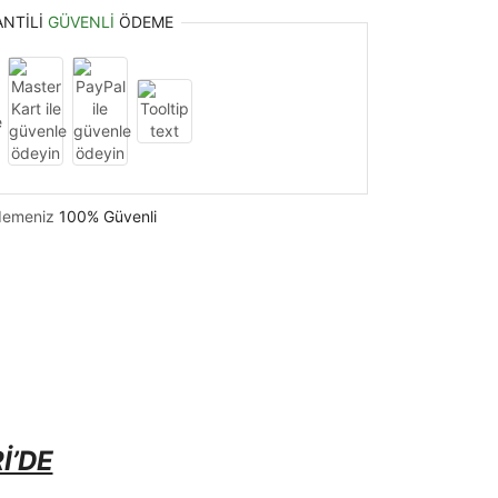
ANTILI
GÜVENLI
ÖDEME
emeniz
100% Güvenli
İ’DE