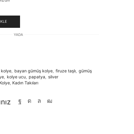
EKLE
YADA
 kolye
,
bayan gümüş kolye
,
firuze taşlı
,
gümüş
ye
,
kolye ucu
,
papatya
,
silver
Kolye
,
Kadın Takıları
ınız