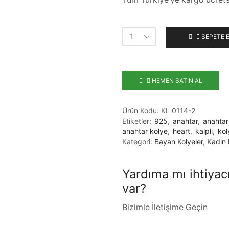
SEPETE 
HEMEN SATIN AL
Ürün Kodu:
KL 0114-2
Etiketler:
925
,
anahtar
,
anahtar
anahtar kolye
,
heart
,
kalpli
,
kol
Kategori:
Bayan Kolyeler
,
Kadın 
Yardıma mı ihtiyac
var?
Bizimle İletişime Geçin