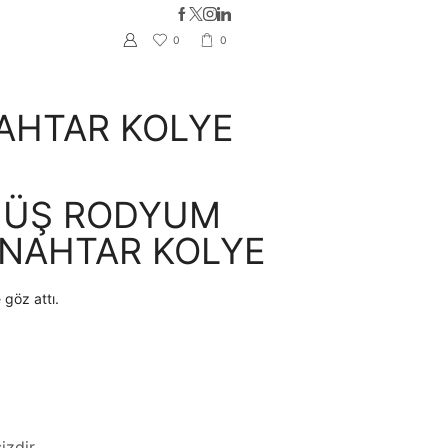
Whatsapp iletişim hattımız ile 7/
0
0
AHTAR KOLYE
MÜŞ RODYUM
NAHTAR KOLYE
 göz attı.
izdir