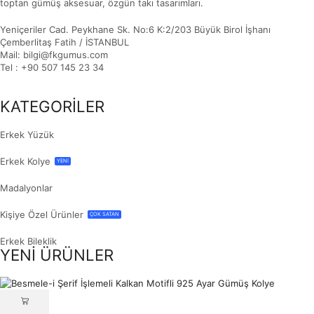
toptan gümüş aksesuar, özgün takı tasarımları.
Yeniçeriler Cad. Peykhane Sk. No:6 K:2/203 Büyük Birol İşhanı
Çemberlitaş Fatih / İSTANBUL
Mail: bilgi@fkgumus.com
Tel : +90 507 145 23 34
KATEGORİLER
Erkek Yüzük
Erkek Kolye
YENİ
Madalyonlar
Kişiye Özel Ürünler
ÇOK SATAN
Erkek Bileklik
YENİ ÜRÜNLER