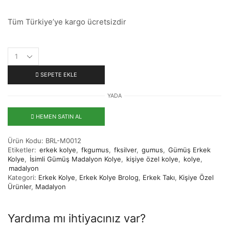
Tüm Türkiye’ye kargo ücretsizdir
SEPETE EKLE
YADA
HEMEN SATIN AL
Ürün Kodu:
BRL-M0012
Etiketler:
erkek kolye
,
fkgumus
,
fksilver
,
gumus
,
Gümüş Erkek
Kolye
,
İsimli Gümüş Madalyon Kolye
,
kişiye özel kolye
,
kolye
,
madalyon
Kategori:
Erkek Kolye
,
Erkek Kolye Brolog
,
Erkek Takı
,
Kişiye Özel
Ürünler
,
Madalyon
Yardıma mı ihtiyacınız var?