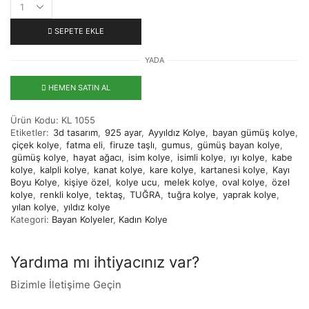
SEPETE EKLE
YADA
HEMEN SATIN AL
Ürün Kodu:
KL 1055
Etiketler:
3d tasarım
,
925 ayar
,
Ayyıldız Kolye
,
bayan gümüş kolye
,
çiçek kolye
,
fatma eli
,
firuze taşlı
,
gumus
,
gümüş bayan kolye
,
gümüş kolye
,
hayat ağacı
,
isim kolye
,
isimli kolye
,
ıyı kolye
,
kabe
kolye
,
kalpli kolye
,
kanat kolye
,
kare kolye
,
kartanesi kolye
,
Kayı
Boyu Kolye
,
kişiye özel
,
kolye ucu
,
melek kolye
,
oval kolye
,
özel
kolye
,
renkli kolye
,
tektaş
,
TUĞRA
,
tuğra kolye
,
yaprak kolye
,
yılan kolye
,
yıldız kolye
Kategori:
Bayan Kolyeler
,
Kadın Kolye
Yardıma mı ihtiyacınız var?
Bizimle İletişime Geçin