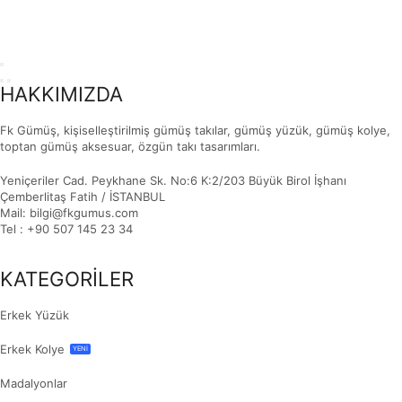
HAKKIMIZDA
Fk Gümüş, kişiselleştirilmiş gümüş takılar, gümüş yüzük, gümüş kolye,
toptan gümüş aksesuar, özgün takı tasarımları.
Yeniçeriler Cad. Peykhane Sk. No:6 K:2/203 Büyük Birol İşhanı
Çemberlitaş Fatih / İSTANBUL
Mail: bilgi@fkgumus.com
Tel : +90 507 145 23 34
KATEGORİLER
Erkek Yüzük
Erkek Kolye
YENİ
Madalyonlar