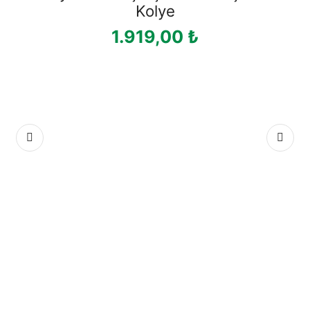
Kolye
1.919,00
₺
Hı